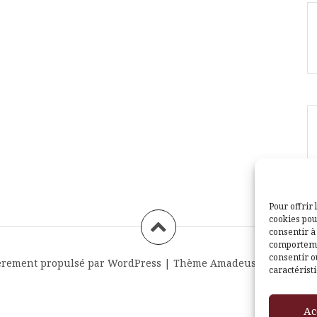
Pour offrir 
cookies pou
consentir à
comportemen
consentir o
èrement propulsé par WordPress
|
Thème
Amadeus
par Themei
caractéristi
Ac