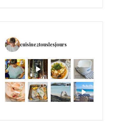
cuisine2touslesjours