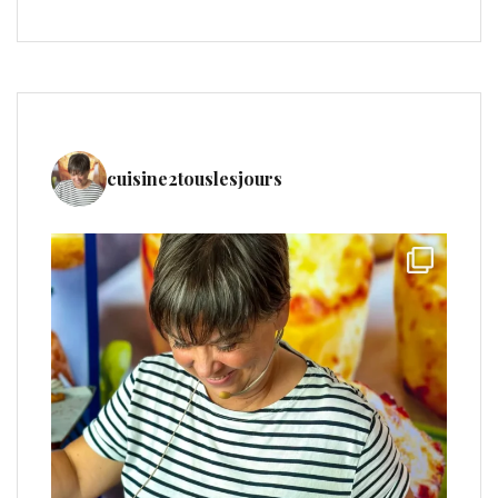
cuisine2touslesjours