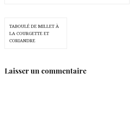
Navigation
TABOULÉ DE MILLET À
de
LA COURGETTE ET
l’article
CORIANDRE
Laisser un commentaire