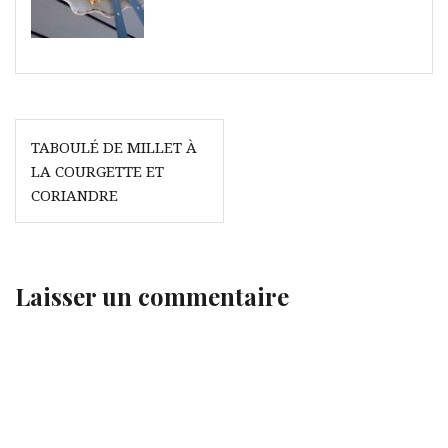
Navigation
TABOULÉ DE MILLET À
de
LA COURGETTE ET
l’article
CORIANDRE
Laisser un commentaire