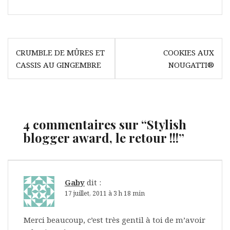
Navigation
CRUMBLE DE MÛRES ET
COOKIES AUX
de
CASSIS AU GINGEMBRE
NOUGATTI®
l’article
4 commentaires sur “
Stylish
blogger award, le retour !!!
”
Gaby
dit :
17 juillet, 2011 à 3 h 18 min
Merci beaucoup, c’est très gentil à toi de m’avoir