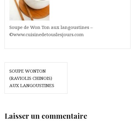
Soupe de Won Ton aux langoustines –
©www.cuisinedetouslesjours.com
Navigation
SOUPE WONTON
de
(RAVIOLIS CHINOIS)
l’article
AUX LANGOUSTINES
Laisser un commentaire