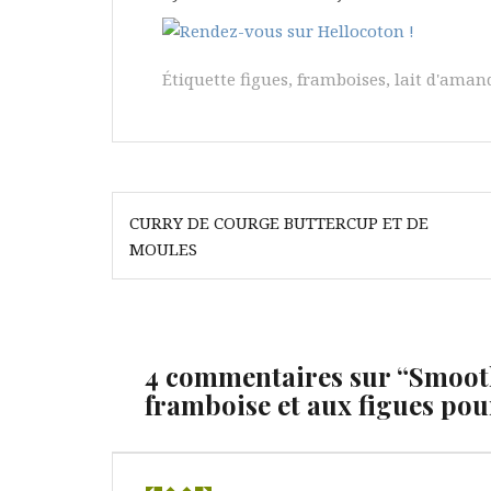
Étiquette
figues
,
framboises
,
lait d'aman
Navigation
CURRY DE COURGE BUTTERCUP ET DE
de
MOULES
l’article
4 commentaires sur “
Smooth
framboise et aux figues pou