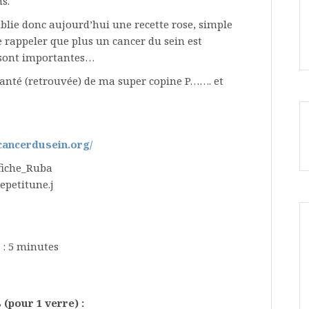
ns.
ie donc aujourd’hui une recette rose, simple
e rappeler que plus un cancer du sein est
n sont importantes…
santé (retrouvée) de ma super copine P……. et
cancerdusein.org/
 : 5 minutes
 (pour 1 verre) :