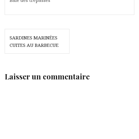
Baie des trépassés
Navigation
SARDINES MARINÉES
de
CUITES AU BARBECUE
l’article
Laisser un commentaire