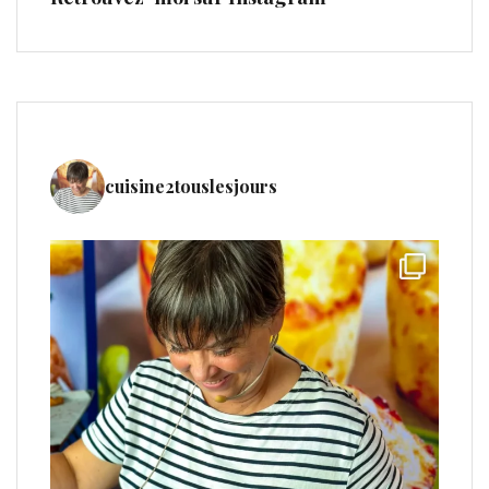
cuisine2touslesjours