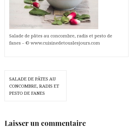
Salade de pâtes au concombre, radis et pesto de
fanes – © www.cuisinedetouslesjours.com
Navigation
SALADE DE PÂTES AU
de
CONCOMBRE, RADIS ET
l’article
PESTO DE FANES
Laisser un commentaire