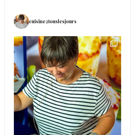
cuisine2touslesjours