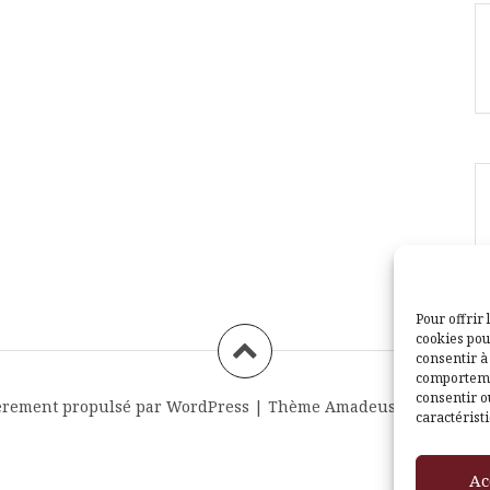
Pour offrir 
cookies pou
consentir à
comportemen
consentir o
èrement propulsé par WordPress
|
Thème
Amadeus
par Themei
caractéristi
Ac