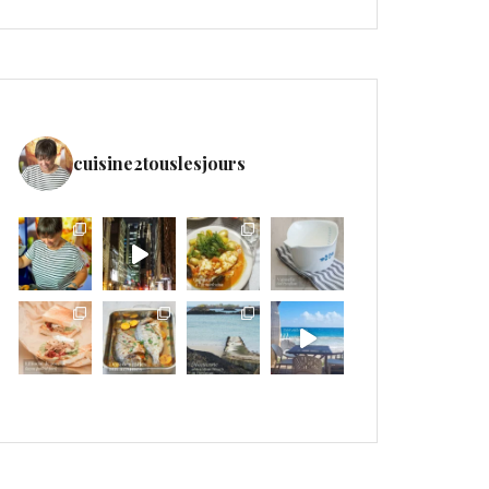
cuisine2touslesjours