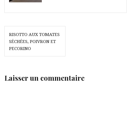
Navigation
RISOTTO AUX TOMATES
de
SÉCHÉES, POIVRON ET
l’article
PECORINO
Laisser un commentaire