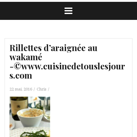
Rillettes d’araignée au
wakamé
-©www.cuisinedetouslesjour
s.com
22 mai, 2016
Chris