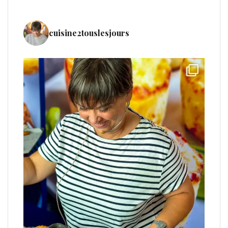
cuisine2touslesjours