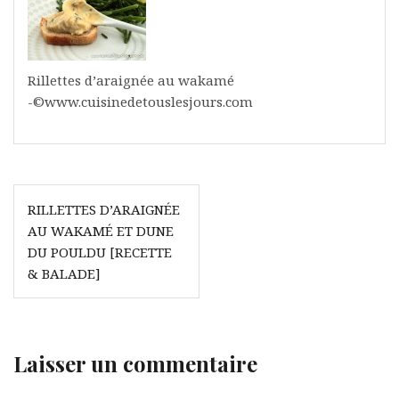
Rillettes d’araignée au wakamé
-©www.cuisinedetouslesjours.com
Navigation
RILLETTES D’ARAIGNÉE
de
AU WAKAMÉ ET DUNE
l’article
DU POULDU [RECETTE
& BALADE]
Laisser un commentaire