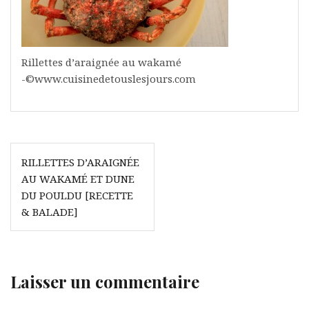
Rillettes d’araignée au wakamé
-©www.cuisinedetouslesjours.com
Navigation
RILLETTES D’ARAIGNÉE
de
AU WAKAMÉ ET DUNE
l’article
DU POULDU [RECETTE
& BALADE]
Laisser un commentaire