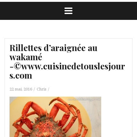
Rillettes d’araignée au
wakamé
-©www.cuisinedetouslesjour
s.com
22 mai, 2016
Chris