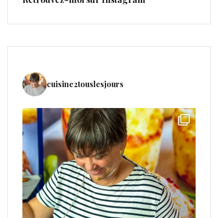
cuisine2touslesjours