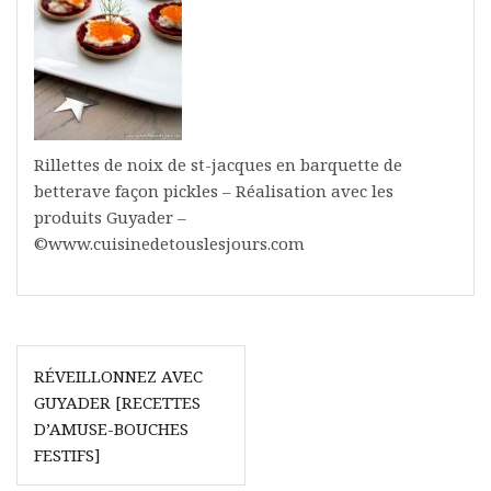
Rillettes de noix de st-jacques en barquette de
betterave façon pickles – Réalisation avec les
produits Guyader –
©www.cuisinedetouslesjours.com
Navigation
RÉVEILLONNEZ AVEC
de
GUYADER [RECETTES
l’article
D’AMUSE-BOUCHES
FESTIFS]