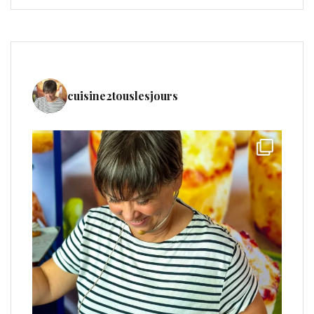
cuisine2touslesjours