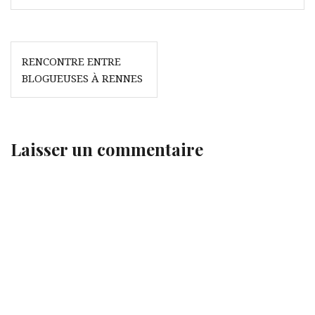
Navigation
RENCONTRE ENTRE
de
BLOGUEUSES À RENNES
l’article
Laisser un commentaire