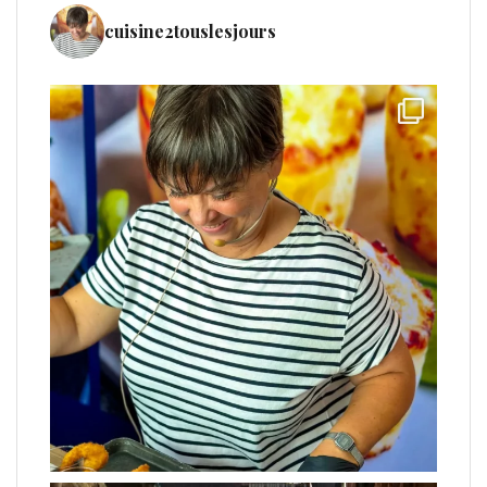
cuisine2touslesjours