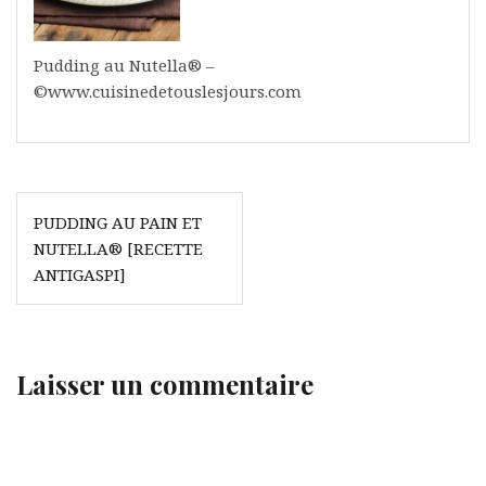
Pudding au Nutella® –
©www.cuisinedetouslesjours.com
Navigation
PUDDING AU PAIN ET
de
NUTELLA® [RECETTE
l’article
ANTIGASPI]
Laisser un commentaire