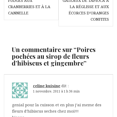
FUDGES AUX
GÂTEAUX DE TAPIOCA À
de
CRANBERRIES ET À LA
LA RÉGLISSE ET AUX
l’article
CANNELLE
ÉCORCES D’ORANGES
CONFITES
Un commentaire sur “
Poires
pochées au sirop de fleurs
d’hibiscus et gingembre
”
celine kuisine
dit :
1 novembre, 2011 à 1 h 36 min
genial pour la cuisson et en plus j’ai meme des
fleurs d’hibiscus seches chez moi!!!