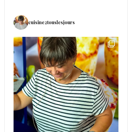
cuisine2touslesjours