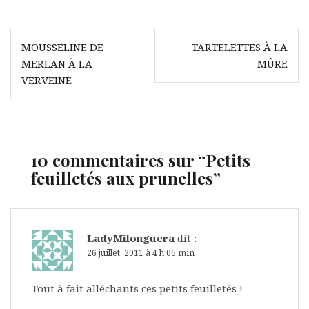
Navigation
MOUSSELINE DE
TARTELETTES À LA
de
MERLAN À LA
MÛRE
l’article
VERVEINE
10 commentaires sur “
Petits
feuilletés aux prunelles
”
LadyMilonguera
dit :
26 juillet, 2011 à 4 h 06 min
Tout à fait alléchants ces petits feuilletés !