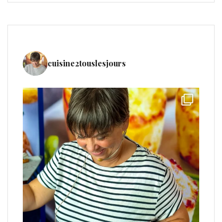
cuisine2touslesjours