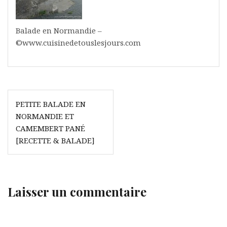
Balade en Normandie –
©www.cuisinedetouslesjours.com
Navigation
PETITE BALADE EN
de
NORMANDIE ET
l’article
CAMEMBERT PANÉ
[RECETTE & BALADE]
Laisser un commentaire