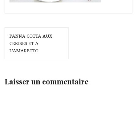
Navigation
PANNA COTTA AUX
de
CERISES ET À
l’article
L’AMARETTO
Laisser un commentaire