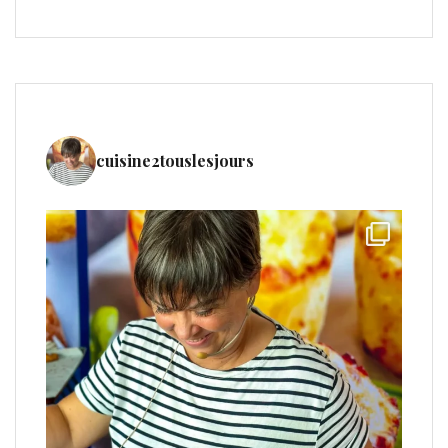
cuisine2touslesjours