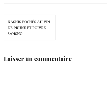
Navigation
NASHIS POCHÉS AU VIN
de
DE PRUNE ET POIVRE
l’article
SANSHÕ
Laisser un commentaire