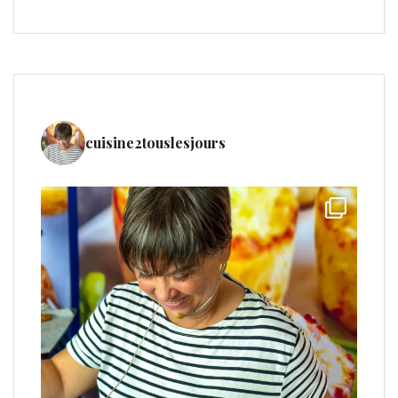
cuisine2touslesjours