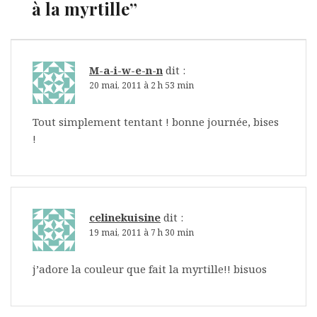
à la myrtille
”
M-a-i-w-e-n-n
dit :
20 mai, 2011 à 2 h 53 min
Tout simplement tentant ! bonne journée, bises
!
celinekuisine
dit :
19 mai, 2011 à 7 h 30 min
j’adore la couleur que fait la myrtille!! bisuos