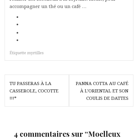
accompagner un thé ou un café …
Étiquette
myrtilles
Navigation
TU PASSERAS À LA
PANNA COTTA AU CAFÉ
de
CASSEROLE, COCOTTE
À L’ORIENTAL ET SON
l’article
!!!*
COULIS DE DATTES
4 commentaires sur “
Moelleux