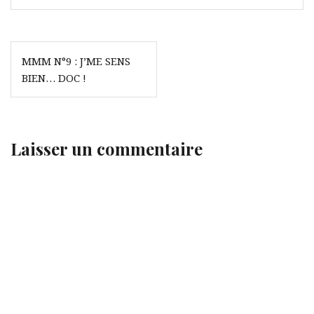
Navigation
MMM N°9 : J’ME SENS
de
BIEN… DOC !
l’article
Laisser un commentaire