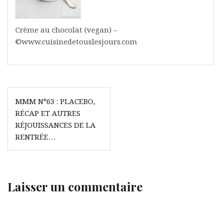
Crème au chocolat (vegan) –
©www.cuisinedetouslesjours.com
Navigation
MMM N°63 : PLACEBO,
de
RÉCAP ET AUTRES
l’article
RÉJOUISSANCES DE LA
RENTRÉE…
Laisser un commentaire