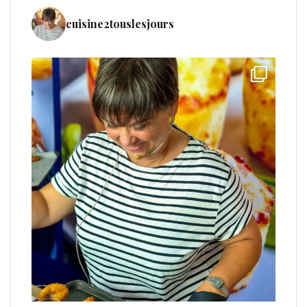
cuisine2touslesjours