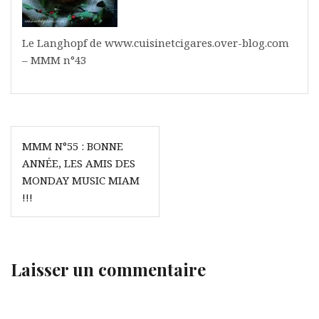
Le Langhopf de www.cuisinetcigares.over-blog.com
– MMM n°43
Navigation
MMM N°55 : BONNE
de
ANNÉE, LES AMIS DES
l’article
MONDAY MUSIC MIAM
!!!
Laisser un commentaire