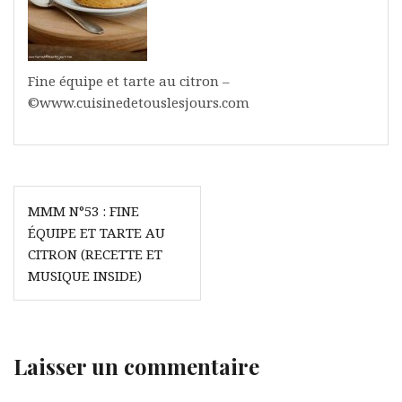
Fine équipe et tarte au citron –
©www.cuisinedetouslesjours.com
Navigation
MMM N°53 : FINE
de
ÉQUIPE ET TARTE AU
l’article
CITRON (RECETTE ET
MUSIQUE INSIDE)
Laisser un commentaire