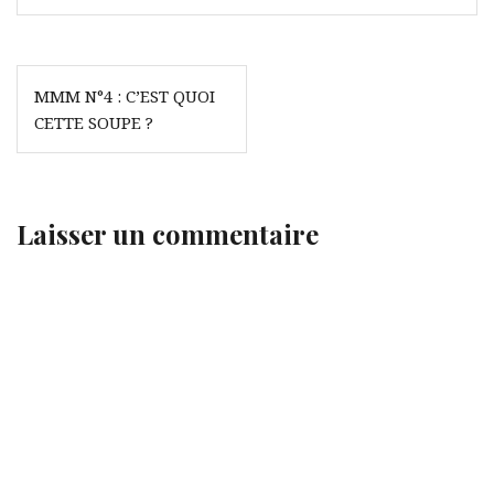
Navigation
MMM N°4 : C’EST QUOI
de
CETTE SOUPE ?
l’article
Laisser un commentaire