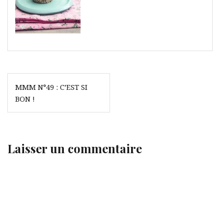
Navigation
MMM N°49 : C’EST SI
de
BON !
l’article
Laisser un commentaire