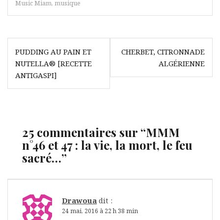
Music Miam
,
musique
Navigation
PUDDING AU PAIN ET
CHERBET, CITRONNADE
de
NUTELLA® [RECETTE
ALGÉRIENNE
l’article
ANTIGASPI]
25 commentaires sur “
MMM
n°46 et 47 : la vie, la mort, le feu
sacré…
”
Drawoua
dit :
24 mai, 2016 à 22 h 38 min