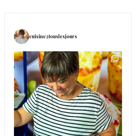
cuisine2touslesjours