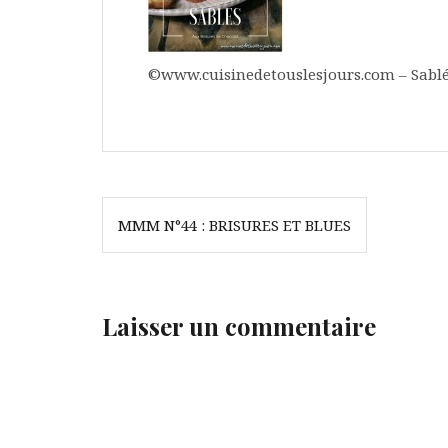
©www.cuisinedetouslesjours.com – Sablés
Navigation
MMM N°44 : BRISURES ET BLUES
de
l’article
Laisser un commentaire