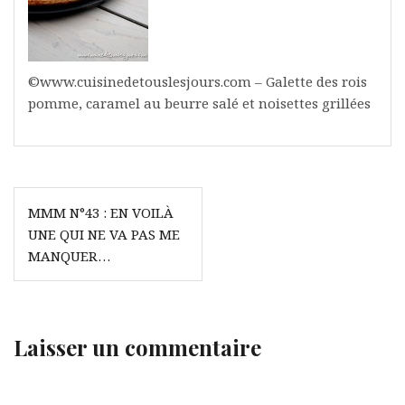
©www.cuisinedetouslesjours.com – Galette des rois
pomme, caramel au beurre salé et noisettes grillées
Navigation
MMM N°43 : EN VOILÀ
de
UNE QUI NE VA PAS ME
l’article
MANQUER…
Laisser un commentaire