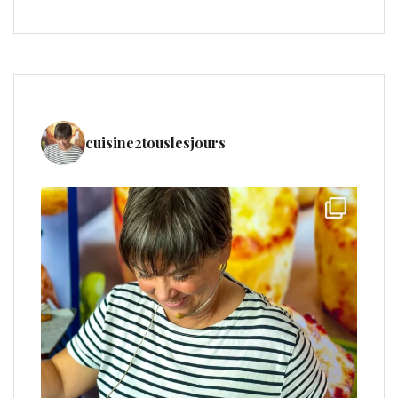
cuisine2touslesjours