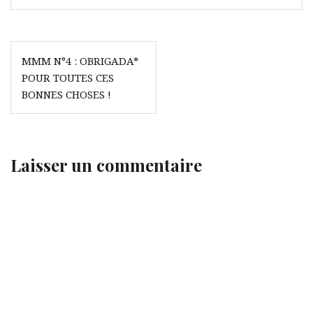
Navigation
MMM N°4 : OBRIGADA*
de
POUR TOUTES CES
l’article
BONNES CHOSES !
Laisser un commentaire