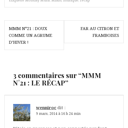
Navigation
MMM N°21 : DOUX
FAR AU CITRON ET
de
COMME UN AGRUME
FRAMBOISES
l’article
D’HIVER !
3 commentaires sur “
MMM
N°21 : LE RÉCAP
”
wenniroc
dit :
9 mars, 2014 à 16 h 24 min