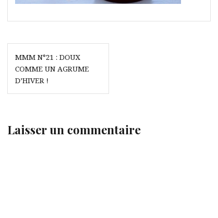
Navigation
MMM N°21 : DOUX
de
COMME UN AGRUME
l’article
D’HIVER !
Laisser un commentaire