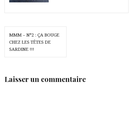
Navigation
MMM – N°2 : ÇA BOUGE
de
CHEZ LES TÊTES DE
l’article
SARDINE !!!
Laisser un commentaire