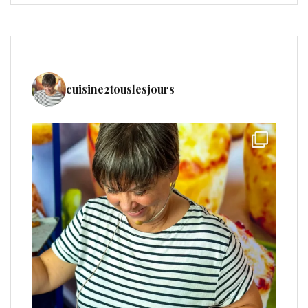
cuisine2touslesjours