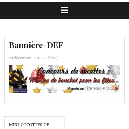
Bannière-DEF
23 décembre, 2013
Chris
Navigation
MINI-COCOTTES DE