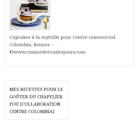
Cupcakes à la myrtille pour Centre commercial
Colombia, Rennes –
©www.cuisinedetouslesjours.com
Navigation
MES RECETTES POUR LE
de
GOÛTER DU CHAPELIER
l’article
FOU [COLLABORATION
CENTRE COLOMBIA]