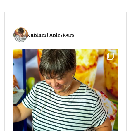
cuisine2touslesjours