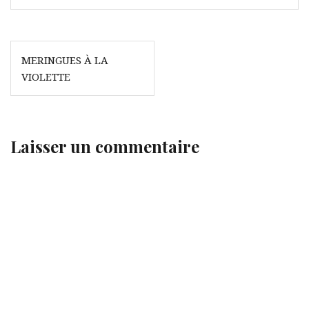
Navigation
MERINGUES À LA
de
VIOLETTE
l’article
Laisser un commentaire