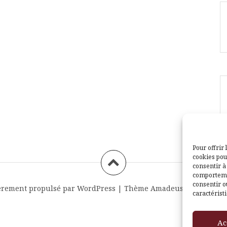
Pour offrir 
cookies pou
consentir à
comportemen
consentir o
èrement propulsé par WordPress
|
Thème
Amadeus
par Themei
caractéristi
Ac