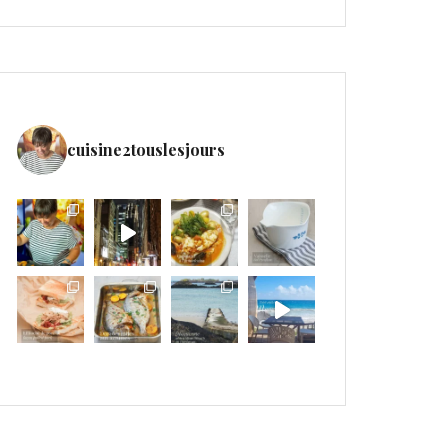
cuisine2touslesjours