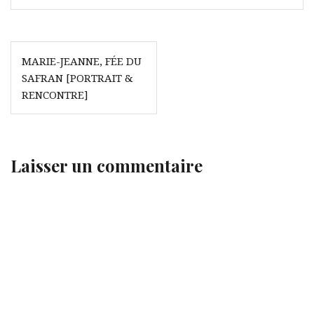
Navigation
MARIE-JEANNE, FÉE DU
de
SAFRAN [PORTRAIT &
l’article
RENCONTRE]
Laisser un commentaire