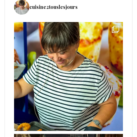
cuisine2touslesjours