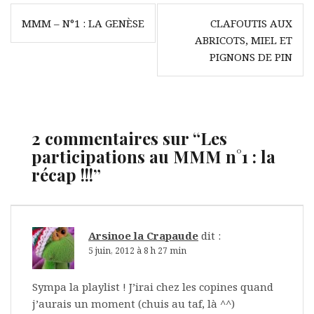
Navigation
MMM – N°1 : LA GENÈSE
CLAFOUTIS AUX
de
ABRICOTS, MIEL ET
l’article
PIGNONS DE PIN
2 commentaires sur “
Les
participations au MMM n°1 : la
récap !!!
”
Arsinoe la Crapaude
dit :
5 juin, 2012 à 8 h 27 min
Sympa la playlist ! J’irai chez les copines quand
j’aurais un moment (chuis au taf, là ^^)