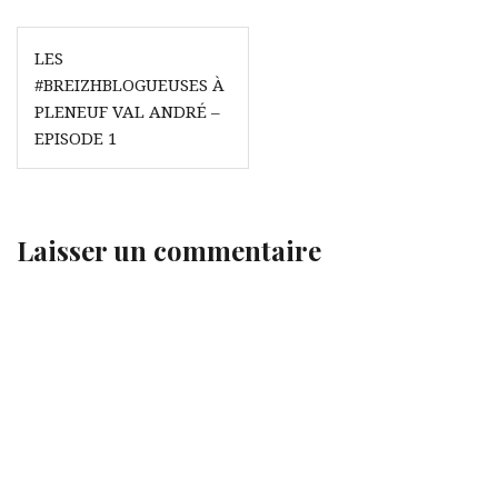
Navigation
LES
de
#BREIZHBLOGUEUSES À
l’article
PLENEUF VAL ANDRÉ –
EPISODE 1
Laisser un commentaire