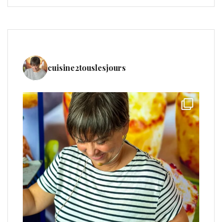
cuisine2touslesjours