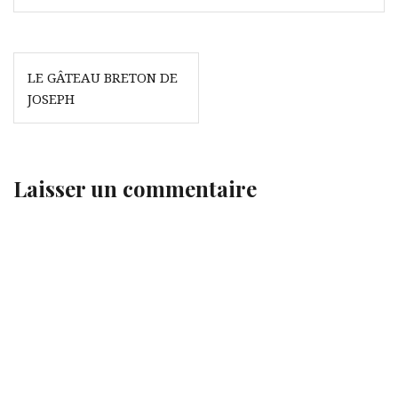
Navigation
LE GÂTEAU BRETON DE
de
JOSEPH
l’article
Laisser un commentaire