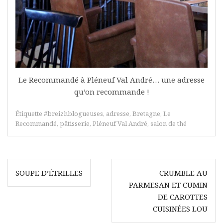
Le Recommandé à Pléneuf Val André… une adresse
qu’on recommande !
Étiquette
#breizhblogueuses
,
adresse
,
Bretagne
,
Le
Recommandé
,
pâtisserie
,
Pléneuf Val André
,
salon de thé
Navigation
SOUPE D’ÉTRILLES
CRUMBLE AU
de
PARMESAN ET CUMIN
l’article
DE CAROTTES
CUISINÉES LOU