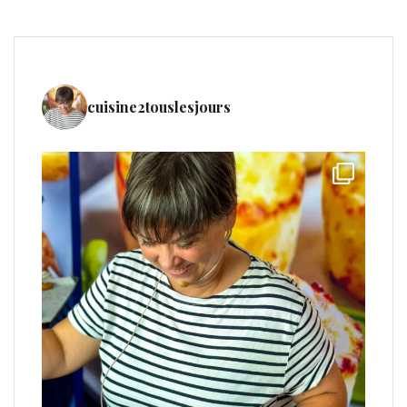
cuisine2touslesjours