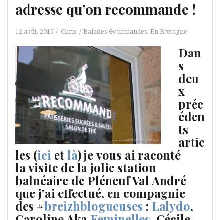
adresse qu’on recommande !
12 août, 2015
Chris
Balades Gourmandes
,
En Bretagne
Dan
s
deu
x
préc
éden
ts
artic
les (
ici
et
là
) je vous ai raconté
la visite de la jolie station
balnéaire de Pléneuf Val André
que j’ai effectué, en compagnie
des #
breizhblogueuses
:
Lalydo
,
Caroline Aka
Feminelles
, Cécile