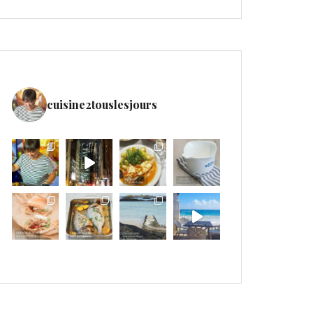
cuisine2touslesjours