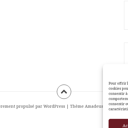
Pour offrir 
cookies pou
consentir à
comportemen
consentir o
èrement propulsé par WordPress
|
Thème
Amadeus
par Themei
caractéristi
Ac