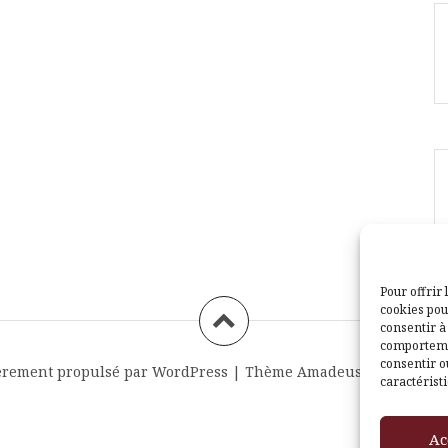
Pour offrir 
cookies pou
consentir à
comportemen
consentir o
èrement propulsé par WordPress
|
Thème
Amadeus
par Themei
caractéristi
Ac