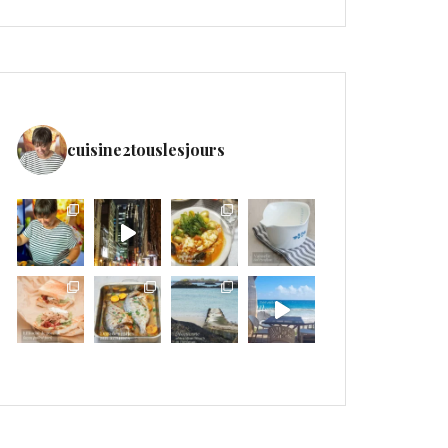
cuisine2touslesjours