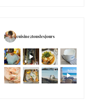
cuisine2touslesjours