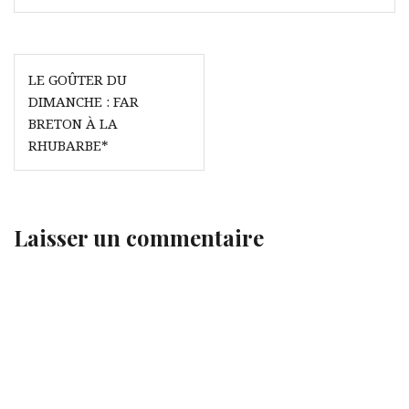
Navigation
LE GOÛTER DU
de
DIMANCHE : FAR
l’article
BRETON À LA
RHUBARBE*
Laisser un commentaire